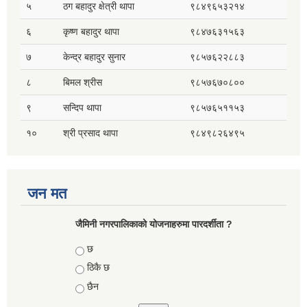
५
ठग बहादुर क्षेत्री थापा
९८४९६५३२१४
६
कृष्ण बहादुर थापा
९८४७६३१५६३
७
केन्द्र बहादुर सुनार
९८५७६२२८८३
८
बिमल श्रीस
९८५७६७०८००
९
सन्दिप थापा
९८५७६५११५३
१०
श्री प्रसाद थापा
९८४९८२६४९५
जन मत
जैमिनी नगरपालिकाको योजनाहरुमा पारदर्शीता ?
Choices
छ
ठिकै छ
छैन