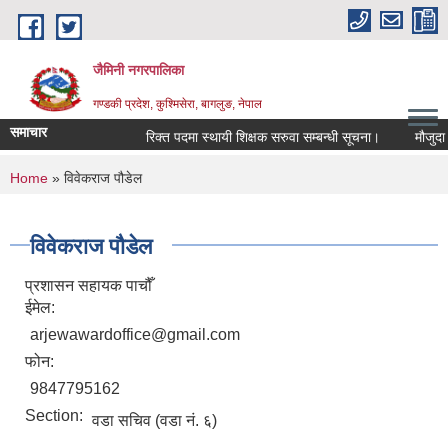
Skip to main content
जैमिनी नगरपालिका
गण्डकी प्रदेश, कुश्मिसेरा, बागलुङ, नेपाल
समाचार
रिक्त पदमा स्थायी शिक्षक सरुवा सम्बन्धी सूचना।
मौजुदा सूच
You are here
Home
» विवेकराज पौडेल
विवेकराज पौडेल
प्रशासन सहायक पाचौँ
ईमेल:
arjewawardoffice@gmail.com
फोन:
9847795162
Section:
वडा सचिव (वडा नं. ६)