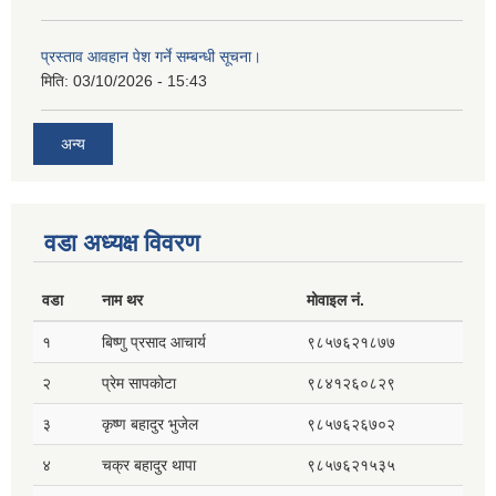
प्रस्ताव आवहान पेश गर्ने सम्बन्धी सूचना।
मिति:
03/10/2026 - 15:43
अन्य
वडा अध्यक्ष विवरण
वडा
नाम थर
मोवाइल नं.
१
बिष्णु प्रसाद आचार्य
९८५७६२१८७७
२
प्रेम सापकोटा
९८४१२६०८२९
३
कृष्ण बहादुर भुजेल
९८५७६२६७०२
४
चक्र बहादुर थापा
९८५७६२१५३५