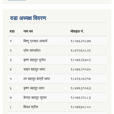
वडा अध्यक्ष विवरण
वडा
नाम थर
मोवाइल नं.
१
बिष्णु प्रसाद आचार्य
९८५७६२१८७७
२
प्रेम सापकोटा
९८४१२६०८२९
३
कृष्ण बहादुर भुजेल
९८५७६२६७०२
४
चक्र बहादुर थापा
९८५७६२१५३५
५
ठग बहादुर क्षेत्री थापा
९८४९६५३२१४
६
कृष्ण बहादुर थापा
९८४७६३१५६३
७
केन्द्र बहादुर सुनार
९८५७६२२८८३
८
बिमल श्रीस
९८५७६७०८००