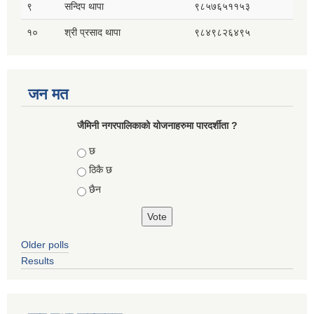
९
सन्दिप थापा
९८५७६५११५३
१०
श्री प्रसाद थापा
९८४९८२६४९५
जन मत
जैमिनी नगरपालिकाको योजनाहरुमा पारदर्शीता ?
Choices
छ
ठिकै छ
छैन
Older polls
Results