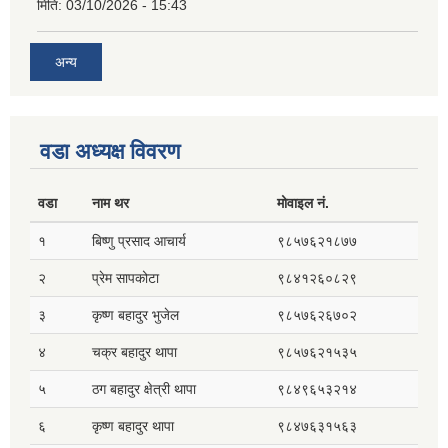
मिति:
03/10/2026 - 15:43
अन्य
वडा अध्यक्ष विवरण
वडा
नाम थर
मोवाइल नं.
१
बिष्णु प्रसाद आचार्य
९८५७६२१८७७
२
प्रेम सापकोटा
९८४१२६०८२९
३
कृष्ण बहादुर भुजेल
९८५७६२६७०२
४
चक्र बहादुर थापा
९८५७६२१५३५
५
ठग बहादुर क्षेत्री थापा
९८४९६५३२१४
६
कृष्ण बहादुर थापा
९८४७६३१५६३