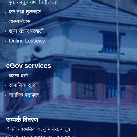
एन, कानुन तथा निर्देशिका
कर तथा शुल्कहरु
डाउनलोडस
श्रम संसार प्रणाली
Online Loksewa
eGov services
घटना दर्ता
सामाजिक सुरक्षा
नागरिक वडापत्र
सम्पर्क विवरण
जैमिनी नगरपालिका-१, कुश्मिसेरा, बाग्लुङ
फोन नं:- ०६८४२११००, ०६८४२११०१