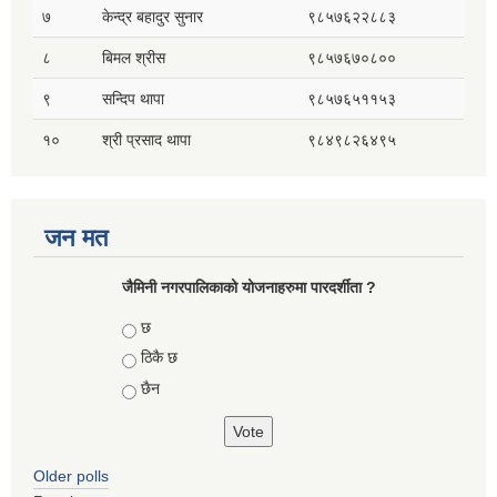
७
केन्द्र बहादुर सुनार
९८५७६२२८८३
८
बिमल श्रीस
९८५७६७०८००
९
सन्दिप थापा
९८५७६५११५३
१०
श्री प्रसाद थापा
९८४९८२६४९५
जन मत
जैमिनी नगरपालिकाको योजनाहरुमा पारदर्शीता ?
Choices
छ
ठिकै छ
छैन
Older polls