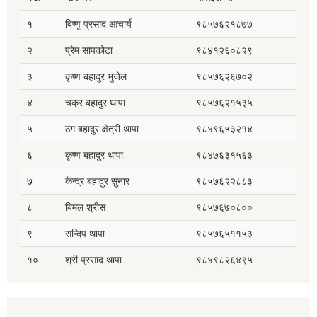
१
बिष्णु प्रसाद आचार्य
९८५७६२१८७७
२
प्रेम सापकोटा
९८४१२६०८२९
३
कृष्ण बहादुर भुजेल
९८५७६२६७०२
४
चक्र बहादुर थापा
९८५७६२१५३५
५
ठग बहादुर क्षेत्री थापा
९८४९६५३२१४
६
कृष्ण बहादुर थापा
९८४७६३१५६३
७
केन्द्र बहादुर सुनार
९८५७६२२८८३
८
बिमल श्रीस
९८५७६७०८००
९
सन्दिप थापा
९८५७६५११५३
१०
श्री प्रसाद थापा
९८४९८२६४९५