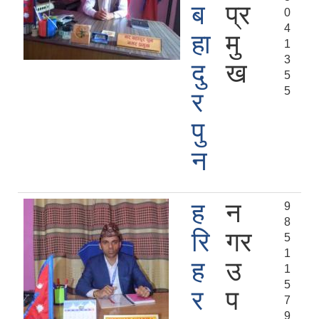
ब
प्र
0
4
हा
मु
1
3
दु
ख
5
5
र
पु
न
ह
न
9
8
रि
गर
5
1
ह
उ
1
5
र
प
7
9