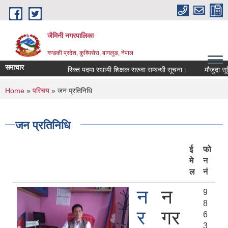
Skip to main content
जैमिनी नगरपालिका
गण्डकी प्रदेश, कुश्मिसेरा, बागलुङ, नेपाल
समाचार
रिक्त पदमा स्थायी शिक्षक सरुवा सम्बन्धी सूचना।
मौजुदा सूचिमा
You are here
Home
»
परिचय
» जन प्रतिनिधि
जन प्रतिनिधि
ई
फो
मे
न
ल
नं
न
न
9
8
र
गर
6
3