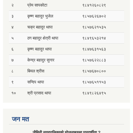
२
प्रेम सापकोटा
९८४१२६०८२९
३
कृष्ण बहादुर भुजेल
९८५७६२६७०२
४
चक्र बहादुर थापा
९८५७६२१५३५
५
ठग बहादुर क्षेत्री थापा
९८४९६५३२१४
६
कृष्ण बहादुर थापा
९८४७६३१५६३
७
केन्द्र बहादुर सुनार
९८५७६२२८८३
८
बिमल श्रीस
९८५७६७०८००
९
सन्दिप थापा
९८५७६५११५३
१०
श्री प्रसाद थापा
९८४९८२६४९५
जन मत
जैमिनी नगरपालिकाको योजनाहरुमा पारदर्शीता ?