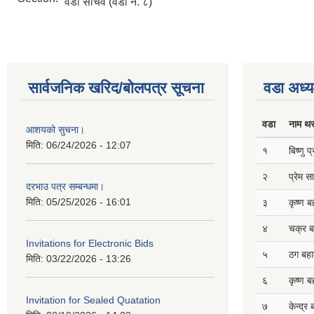
वडा सचिव (वडा नं. ८)
सार्वजनिक खरिद/बोलपत्र सूचना
वडा अध्य
वडा
नाम थ
आशयको सुचना।
मिति:
06/24/2026 - 12:07
१
बिष्णु 
२
प्रेम 
दरभाउ पत्र सम्बन्धमा।
मिति:
05/25/2026 - 16:01
३
कृष्ण ब
४
चक्र ब
Invitations for Electronic Bids
५
ठग बहाद
मिति:
03/22/2026 - 13:26
६
कृष्ण ब
Invitation for Sealed Quatation
७
केन्द्र