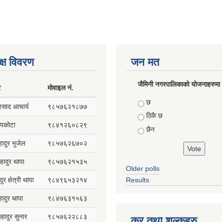
क्ष विवरण
जन मत
जैमिनी नगरपालिकाको योजनाहरुमा प
र
मोवाइल नं.
Choices
छ
प्रसाद आचार्य
९८५७६२१८७७
ठिकै छ
सापकोटा
९८४१२६०८२९
छैन
हादुर भुजेल
९८५७६२६७०२
हादुर थापा
९८५७६२१५३५
Older polls
ुर क्षेत्री थापा
९८४९६५३२१४
Results
हादुर थापा
९८४७६३१५६३
 बहादुर सुनार
९८५७६२२८८३
कर तथा शुल्कहरु