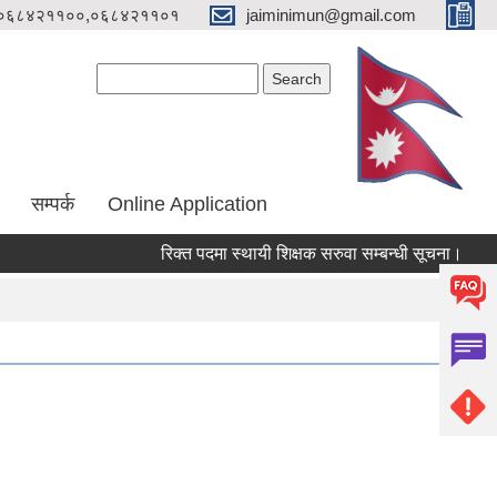
०६८४२११००,०६८४२११०१
jaiminimun@gmail.com
Search form
Search
सम्पर्क
Online Application
रिक्त पदमा स्थायी शिक्षक सरुवा सम्बन्धी सूचना।
मौजु