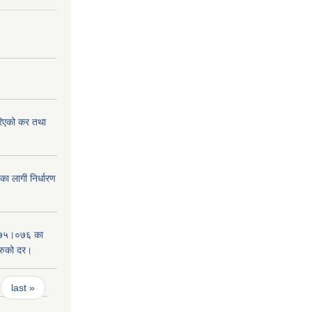
िएको कर तथा
 लागी निर्धारण
०७५।०७६ का
हरुको दर।
last »