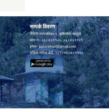
सम्पर्क विवरण
जैमिनी नगरपालिका-१, कुश्मिसेरा, बाग्लुङ
फोन नं:- ०६८४२११००, ०६८४२११०१
इमेल:-
jaiminimun@gmail.com
अडियो नोटिस बोर्ड:-१६१८०६८४२११००