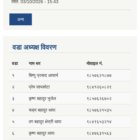
मिति:
03/10/2026 - 15:43
अन्य
वडा अध्यक्ष विवरण
वडा
नाम थर
मोवाइल नं.
१
बिष्णु प्रसाद आचार्य
९८५७६२१८७७
२
प्रेम सापकोटा
९८४१२६०८२९
३
कृष्ण बहादुर भुजेल
९८५७६२६७०२
४
चक्र बहादुर थापा
९८५७६२१५३५
५
ठग बहादुर क्षेत्री थापा
९८४९६५३२१४
६
कृष्ण बहादुर थापा
९८४७६३१५६३