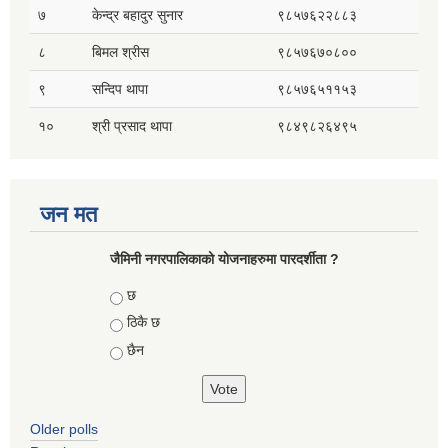
७
केन्द्र बहादुर सुनार
९८५७६२२८८३
८
बिमल श्रीस
९८५७६७०८००
९
सन्दिप थापा
९८५७६५११५३
१०
श्री प्रसाद थापा
९८४९८२६४९५
जन मत
जैमिनी नगरपालिकाको योजनाहरुमा पारदर्शीता ?
Choices
छ
ठिकै छ
छैन
Older polls