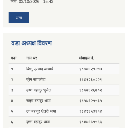
मिति:
03/10/2026 - 15:43
अन्य
वडा अध्यक्ष विवरण
वडा
नाम थर
मोवाइल नं.
१
बिष्णु प्रसाद आचार्य
९८५७६२१८७७
२
प्रेम सापकोटा
९८४१२६०८२९
३
कृष्ण बहादुर भुजेल
९८५७६२६७०२
४
चक्र बहादुर थापा
९८५७६२१५३५
५
ठग बहादुर क्षेत्री थापा
९८४९६५३२१४
६
कृष्ण बहादुर थापा
९८४७६३१५६३