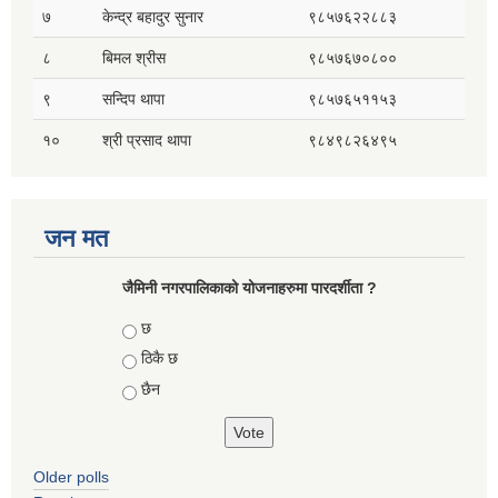
७
केन्द्र बहादुर सुनार
९८५७६२२८८३
८
बिमल श्रीस
९८५७६७०८००
९
सन्दिप थापा
९८५७६५११५३
१०
श्री प्रसाद थापा
९८४९८२६४९५
जन मत
जैमिनी नगरपालिकाको योजनाहरुमा पारदर्शीता ?
Choices
छ
ठिकै छ
छैन
Older polls