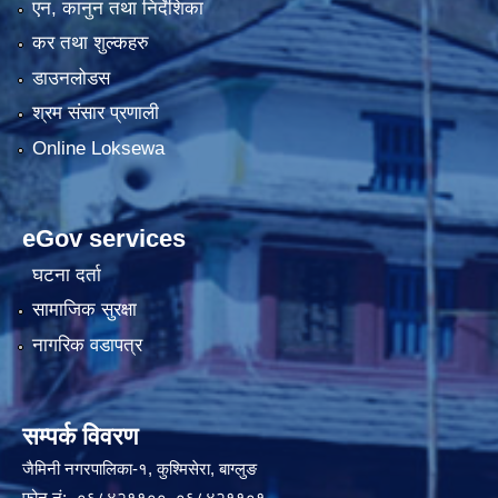
एन, कानुन तथा निर्देशिका
कर तथा शुल्कहरु
डाउनलोडस
श्रम संसार प्रणाली
Online Loksewa
eGov services
घटना दर्ता
सामाजिक सुरक्षा
नागरिक वडापत्र
सम्पर्क विवरण
जैमिनी नगरपालिका-१, कुश्मिसेरा, बाग्लुङ
फोन नं:- ०६८४२११००, ०६८४२११०१