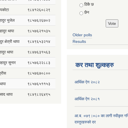
ठिकै छ
सापकोटा
९८४१२६०८२९
छैन
हादुर भुजेल
९८५७६२६७०२
हादुर थापा
९८५७६२१५३५
Older polls
ुर क्षेत्री थापा
९८४९६५३२१४
Results
हादुर थापा
९८४७६३१५६३
 बहादुर सुनार
९८५७६२२८८३
कर तथा शुल्कहरु
्रीस
९८५७६७०८००
आर्थिक ऐन २०८२
थापा
९८५७६५११५३
रसाद थापा
९८४९८२६४९५
आर्थिक ऐन २०८१
आ.ब. ०७९।०८० का लागी स्वीकृत गर
दस्तुरहरुको दर