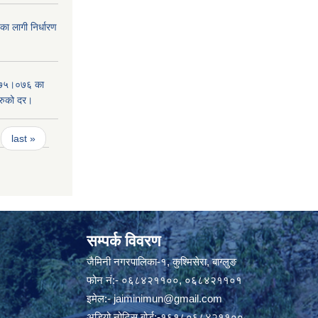
 लागी निर्धारण
०७५।०७६ का
हरुको दर।
last »
सम्पर्क विवरण
जैमिनी नगरपालिका-१, कुश्मिसेरा, बाग्लुङ
फोन नं:- ०६८४२११००, ०६८४२११०१
इमेल:-
jaiminimun@gmail.com
अडियो नोटिस बोर्ड:-१६१८०६८४२११००