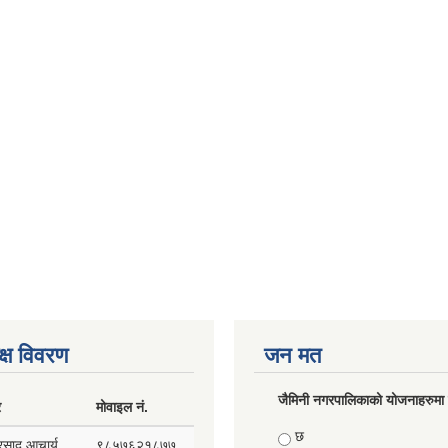
क्ष विवरण
जन मत
जैमिनी नगरपालिकाको योजनाहरुमा प
र
मोवाइल नं.
Choices
छ
प्रसाद आचार्य
९८५७६२१८७७