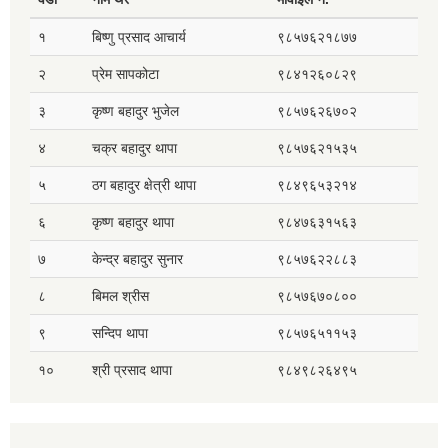
१
बिष्णु प्रसाद आचार्य
९८५७६२१८७७
२
प्रेम सापकोटा
९८४१२६०८२९
३
कृष्ण बहादुर भुजेल
९८५७६२६७०२
४
चक्र बहादुर थापा
९८५७६२१५३५
५
ठग बहादुर क्षेत्री थापा
९८४९६५३२१४
६
कृष्ण बहादुर थापा
९८४७६३१५६३
७
केन्द्र बहादुर सुनार
९८५७६२२८८३
८
बिमल श्रीस
९८५७६७०८००
९
सन्दिप थापा
९८५७६५११५३
१०
श्री प्रसाद थापा
९८४९८२६४९५