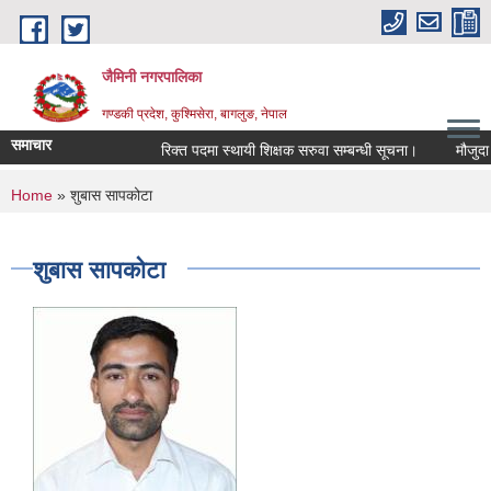
Skip to main content
जैमिनी नगरपालिका
गण्डकी प्रदेश, कुश्मिसेरा, बागलुङ, नेपाल
समाचार
रिक्त पदमा स्थायी शिक्षक सरुवा सम्बन्धी सूचना।
मौजुदा सूच
You are here
Home
» शुबास सापकोटा
शुबास सापकोटा