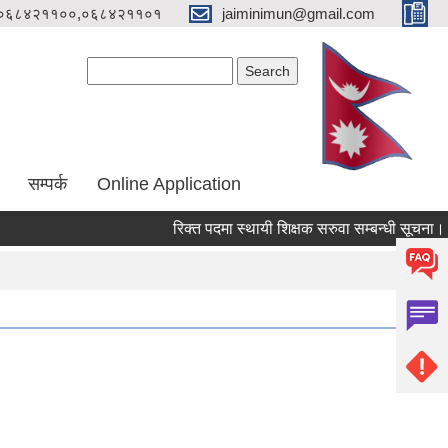
०६८४२११००,०६८४२११०१
jaiminimun@gmail.com
Search form
Search
सम्पर्क
Online Application
रिक्त पदमा स्थायी शिक्षक सरुवा सम्बन्धी सूचना।