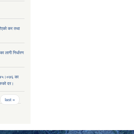
िएको कर तथा
 लागी निर्धारण
०७५।०७६ का
हरुको दर।
last »