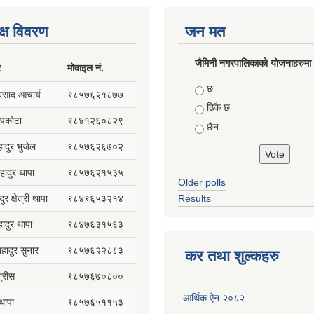
क्ष विवरण
जन मत
जैमिनी नगरपालिकाको योजनाहरुमा प
र
मोवाइल नं.
Choices
छ
प्रसाद आचार्य
९८५७६२१८७७
ठिकै छ
सापकोटा
९८४१२६०८२९
छैन
हादुर भुजेल
९८५७६२६७०२
हादुर थापा
९८५७६२१५३५
Older polls
ुर क्षेत्री थापा
९८४९६५३२१४
Results
हादुर थापा
९८४७६३१५६३
 बहादुर सुनार
९८५७६२२८८३
कर तथा शुल्कहरु
्रीस
९८५७६७०८००
आर्थिक ऐन २०८२
थापा
९८५७६५११५३