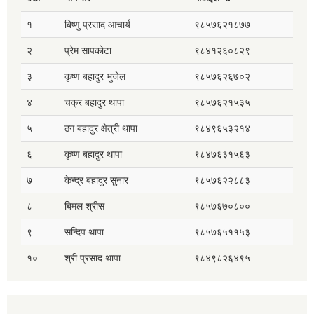
१
बिष्णु प्रसाद आचार्य
९८५७६२१८७७
२
प्रेम सापकोटा
९८४१२६०८२९
३
कृष्ण बहादुर भुजेल
९८५७६२६७०२
४
चक्र बहादुर थापा
९८५७६२१५३५
५
ठग बहादुर क्षेत्री थापा
९८४९६५३२१४
६
कृष्ण बहादुर थापा
९८४७६३१५६३
७
केन्द्र बहादुर सुनार
९८५७६२२८८३
८
बिमल श्रीस
९८५७६७०८००
९
सन्दिप थापा
९८५७६५११५३
१०
श्री प्रसाद थापा
९८४९८२६४९५