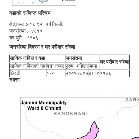
वडाको सम्क्षिप्त परिचय
क्षेत्रफल :- १८.९५ वर्ग कि.मी.
जनसंख्या :- ४८१०
घर धुरी :- ११०६
जनसंख्या विवरण र घर परीवार संख्या
साविक गाविस र वडा
जनसंख्या
घर परीवार संख्या
साविक गाविसको नाम
वडा नम्बर
पुरुष
महिला
जम्मा
छिस्ती
१-९
२००५
२८०५
४८१०
११०६
नक्सा