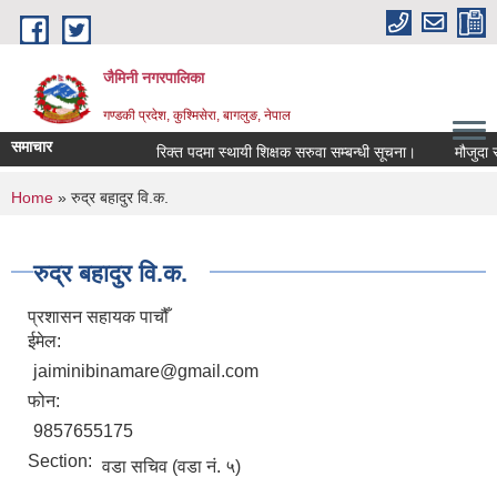
Skip to main content
जैमिनी नगरपालिका
गण्डकी प्रदेश, कुश्मिसेरा, बागलुङ, नेपाल
समाचार
रिक्त पदमा स्थायी शिक्षक सरुवा सम्बन्धी सूचना।
मौजुदा सूचि
You are here
Home
» रुद्र बहादुर वि.क.
रुद्र बहादुर वि.क.
प्रशासन सहायक पाचौँ
ईमेल:
jaiminibinamare@gmail.com
फोन:
9857655175
Section:
वडा सचिव (वडा नं. ५)