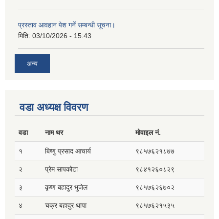
प्रस्ताव आवहान पेश गर्ने सम्बन्धी सूचना।
मिति:
03/10/2026 - 15:43
अन्य
वडा अध्यक्ष विवरण
वडा
नाम थर
मोवाइल नं.
१
बिष्णु प्रसाद आचार्य
९८५७६२१८७७
२
प्रेम सापकोटा
९८४१२६०८२९
३
कृष्ण बहादुर भुजेल
९८५७६२६७०२
४
चक्र बहादुर थापा
९८५७६२१५३५