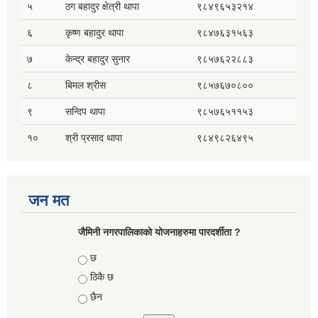
५
ठग बहादुर क्षेत्री थापा
९८४९६५३२१४
६
कृष्ण बहादुर थापा
९८४७६३१५६३
७
केन्द्र बहादुर सुनार
९८५७६२२८८३
८
बिमल श्रीस
९८५७६७०८००
९
सन्दिप थापा
९८५७६५११५३
१०
श्री प्रसाद थापा
९८४९८२६४९५
जन मत
जैमिनी नगरपालिकाको योजनाहरुमा पारदर्शीता ?
Choices
छ
ठिकै छ
छैन