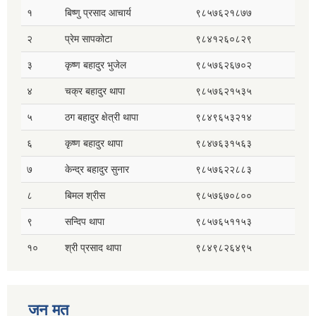
१
बिष्णु प्रसाद आचार्य
९८५७६२१८७७
२
प्रेम सापकोटा
९८४१२६०८२९
३
कृष्ण बहादुर भुजेल
९८५७६२६७०२
४
चक्र बहादुर थापा
९८५७६२१५३५
५
ठग बहादुर क्षेत्री थापा
९८४९६५३२१४
६
कृष्ण बहादुर थापा
९८४७६३१५६३
७
केन्द्र बहादुर सुनार
९८५७६२२८८३
८
बिमल श्रीस
९८५७६७०८००
९
सन्दिप थापा
९८५७६५११५३
१०
श्री प्रसाद थापा
९८४९८२६४९५
जन मत