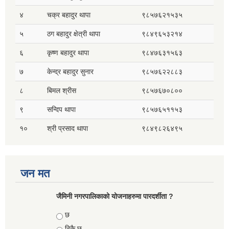
४
चक्र बहादुर थापा
९८५७६२१५३५
५
ठग बहादुर क्षेत्री थापा
९८४९६५३२१४
६
कृष्ण बहादुर थापा
९८४७६३१५६३
७
केन्द्र बहादुर सुनार
९८५७६२२८८३
८
बिमल श्रीस
९८५७६७०८००
९
सन्दिप थापा
९८५७६५११५३
१०
श्री प्रसाद थापा
९८४९८२६४९५
जन मत
जैमिनी नगरपालिकाको योजनाहरुमा पारदर्शीता ?
Choices
छ
ठिकै छ