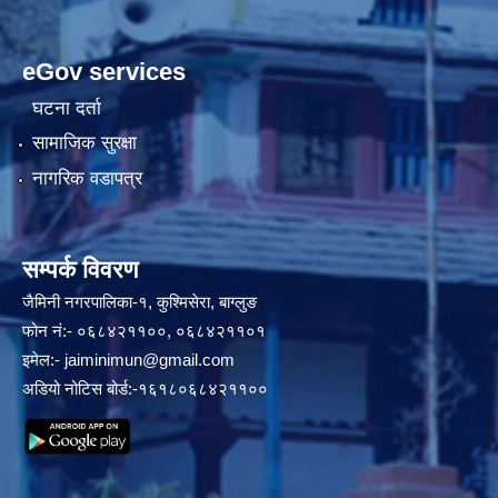
eGov services
घटना दर्ता
सामाजिक सुरक्षा
नागरिक वडापत्र
सम्पर्क विवरण
जैमिनी नगरपालिका-१, कुश्मिसेरा, बाग्लुङ
फोन नं:- ०६८४२११००, ०६८४२११०१
इमेल:-
jaiminimun@gmail.com
अडियो नोटिस बोर्ड:-१६१८०६८४२११००