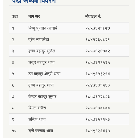
वडा अध्यक्ष विवरण
वडा
नाम थर
मोवाइल नं.
१
बिष्णु प्रसाद आचार्य
९८५७६२१८७७
२
प्रेम सापकोटा
९८४१२६०८२९
३
कृष्ण बहादुर भुजेल
९८५७६२६७०२
४
चक्र बहादुर थापा
९८५७६२१५३५
५
ठग बहादुर क्षेत्री थापा
९८४९६५३२१४
६
कृष्ण बहादुर थापा
९८४७६३१५६३
७
केन्द्र बहादुर सुनार
९८५७६२२८८३
८
बिमल श्रीस
९८५७६७०८००
९
सन्दिप थापा
९८५७६५११५३
१०
श्री प्रसाद थापा
९८४९८२६४९५