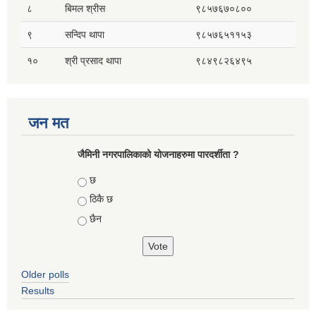
८
बिमल श्रीस
९८५७६७०८००
९
सन्दिप थापा
९८५७६५११५३
१०
श्री प्रसाद थापा
९८४९८२६४९५
जन मत
जैमिनी नगरपालिकाको योजनाहरुमा पारदर्शीता ?
Choices
छ
ठिकै छ
छैन
Older polls
Results