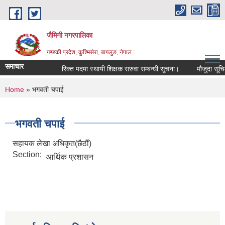
Skip to main content
जैमिनी नगरपालिका
गण्डकी प्रदेश, कुश्मिसेरा, बागलुङ, नेपाल
समाचार
रिक्त पदमा स्थायी शिक्षक सरुवा सम्बन्धी सूचना।
मौजुदा सूचिमा द
You are here
Home
» भगवती चपाई
भगवती चपाई
सहायक लेखा अधिकृत(छैठौं)
Section:
आर्थिक प्रशासन