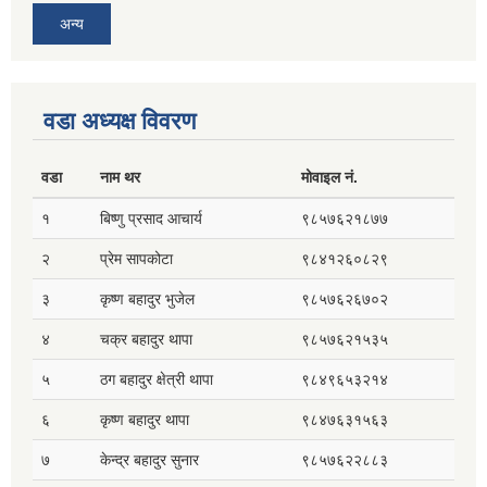
अन्य
वडा अध्यक्ष विवरण
वडा
नाम थर
मोवाइल नं.
१
बिष्णु प्रसाद आचार्य
९८५७६२१८७७
२
प्रेम सापकोटा
९८४१२६०८२९
३
कृष्ण बहादुर भुजेल
९८५७६२६७०२
४
चक्र बहादुर थापा
९८५७६२१५३५
५
ठग बहादुर क्षेत्री थापा
९८४९६५३२१४
६
कृष्ण बहादुर थापा
९८४७६३१५६३
७
केन्द्र बहादुर सुनार
९८५७६२२८८३