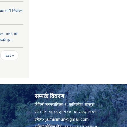
 लागी निर्धारण
०७५।०७६ का
हरुको दर।
last »
सम्पर्क विवरण
जैमिनी नगरपालिका-१, कुश्मिसेरा, बाग्लुङ
फोन नं:- ०६८४२११००, ०६८४२११०१
इमेल:-
jaiminimun@gmail.com
अडियो नोटिस बोर्ड:-१६१८०६८४२११००