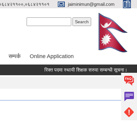
०६८४२११००,०६८४२११०१
jaiminimun@gmail.com
Search form
Search
सम्पर्क
Online Application
रिक्त पदमा स्थायी शिक्षक सरुवा सम्बन्धी सूचना।
मौजु