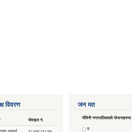
क्ष विवरण
जन मत
जैमिनी नगरपालिकाको योजनाहरुमा प
र
मोवाइल नं.
Choices
छ
प्रसाद आचार्य
९८५७६२१८७७