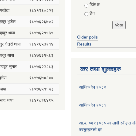
ठिकै छ
सापकोटा
९८४१२६०८२९
छैन
हादुर भुजेल
९८५७६२६७०२
हादुर थापा
९८५७६२१५३५
Older polls
ुर क्षेत्री थापा
९८४९६५३२१४
Results
हादुर थापा
९८४७६३१५६३
 बहादुर सुनार
९८५७६२२८८३
कर तथा शुल्कहरु
्रीस
९८५७६७०८००
आर्थिक ऐन २०८२
थापा
९८५७६५११५३
रसाद थापा
९८४९८२६४९५
आर्थिक ऐन २०८१
आ.ब. ०७९।०८० का लागी स्वीकृत गर
दस्तुरहरुको दर