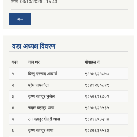
मिति:
03/10/2026 - 15:43
अन्य
वडा अध्यक्ष विवरण
वडा
नाम थर
मोवाइल नं.
१
बिष्णु प्रसाद आचार्य
९८५७६२१८७७
२
प्रेम सापकोटा
९८४१२६०८२९
३
कृष्ण बहादुर भुजेल
९८५७६२६७०२
४
चक्र बहादुर थापा
९८५७६२१५३५
५
ठग बहादुर क्षेत्री थापा
९८४९६५३२१४
६
कृष्ण बहादुर थापा
९८४७६३१५६३