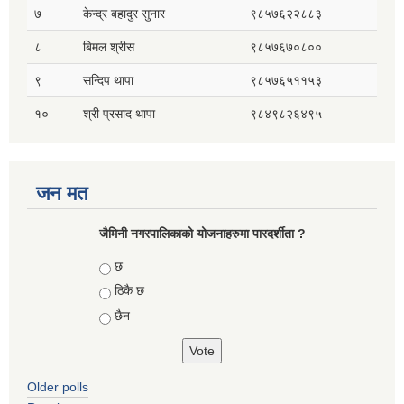
७
केन्द्र बहादुर सुनार
९८५७६२२८८३
८
बिमल श्रीस
९८५७६७०८००
९
सन्दिप थापा
९८५७६५११५३
१०
श्री प्रसाद थापा
९८४९८२६४९५
जन मत
जैमिनी नगरपालिकाको योजनाहरुमा पारदर्शीता ?
Choices
छ
ठिकै छ
छैन
Older polls