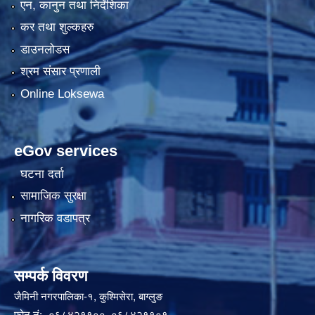
एन, कानुन तथा निर्देशिका
कर तथा शुल्कहरु
डाउनलोडस
श्रम संसार प्रणाली
Online Loksewa
eGov services
घटना दर्ता
सामाजिक सुरक्षा
नागरिक वडापत्र
सम्पर्क विवरण
जैमिनी नगरपालिका-१, कुश्मिसेरा, बाग्लुङ
फोन नं:- ०६८४२११००, ०६८४२११०१