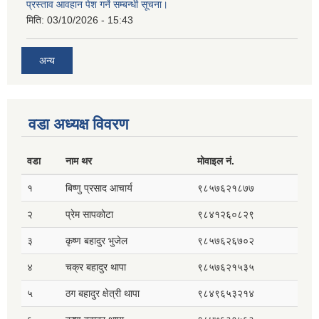
प्रस्ताव आवहान पेश गर्ने सम्बन्धी सूचना।
मिति:
03/10/2026 - 15:43
अन्य
वडा अध्यक्ष विवरण
वडा
नाम थर
मोवाइल नं.
१
बिष्णु प्रसाद आचार्य
९८५७६२१८७७
२
प्रेम सापकोटा
९८४१२६०८२९
३
कृष्ण बहादुर भुजेल
९८५७६२६७०२
४
चक्र बहादुर थापा
९८५७६२१५३५
५
ठग बहादुर क्षेत्री थापा
९८४९६५३२१४