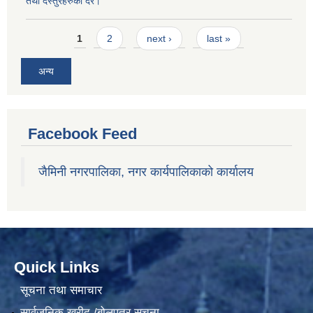
तथा दस्तुरहरुको दर।
Pages
1
2
next ›
last »
अन्य
Facebook Feed
जैमिनी नगरपालिका, नगर कार्यपालिकाको कार्यालय
Quick Links
सूचना तथा समाचार
सार्वजनिक खरीद /बोलपत्र सूचना