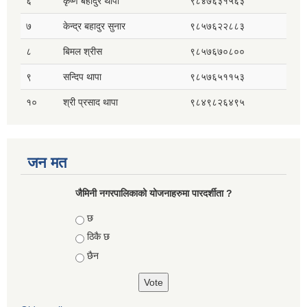
६
कृष्ण बहादुर थापा
९८४७६३१५६३
७
केन्द्र बहादुर सुनार
९८५७६२२८८३
८
बिमल श्रीस
९८५७६७०८००
९
सन्दिप थापा
९८५७६५११५३
१०
श्री प्रसाद थापा
९८४९८२६४९५
जन मत
जैमिनी नगरपालिकाको योजनाहरुमा पारदर्शीता ?
Choices
छ
ठिकै छ
छैन