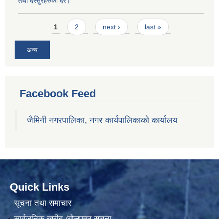
तथा दस्तुरहरुको दर।
Pages
1
2
next ›
last »
अन्य
Facebook Feed
जैमिनी नगरपालिका, नगर कार्यपालिकाको कार्यालय
Quick Links
सूचना तथा समाचार
सार्वजनिक खरीद /बोलपत्र सूचना