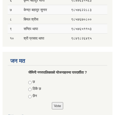
६
कृष्ण बहादुर थापा
९८४७६३१५६३
७
केन्द्र बहादुर सुनार
९८५७६२२८८३
८
बिमल श्रीस
९८५७६७०८००
९
सन्दिप थापा
९८५७६५११५३
१०
श्री प्रसाद थापा
९८४९८२६४९५
जन मत
जैमिनी नगरपालिकाको योजनाहरुमा पारदर्शीता ?
Choices
छ
ठिकै छ
छैन