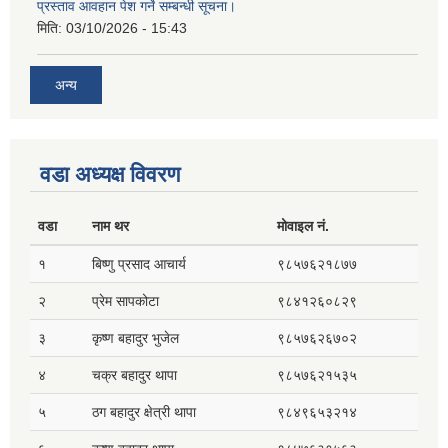
प्रस्ताव आवहान पेश गर्ने सम्बन्धी सूचना।
मिति:
03/10/2026 - 15:43
अन्य
वडा अध्यक्ष विवरण
वडा
नाम थर
मोवाइल नं.
१
बिष्णु प्रसाद आचार्य
९८५७६२१८७७
२
प्रेम सापकोटा
९८४१२६०८२९
३
कृष्ण बहादुर भुजेल
९८५७६२६७०२
४
चक्र बहादुर थापा
९८५७६२१५३५
५
ठग बहादुर क्षेत्री थापा
९८४९६५३२१४