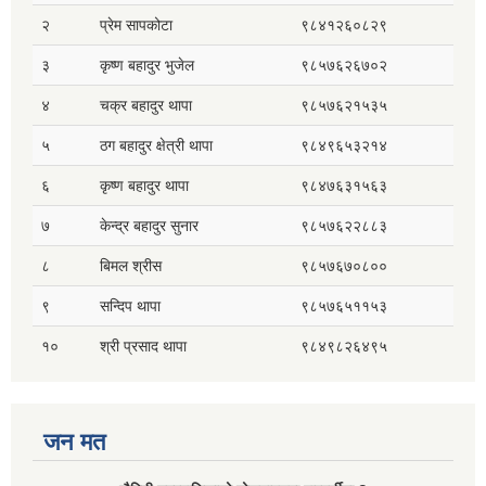
२
प्रेम सापकोटा
९८४१२६०८२९
३
कृष्ण बहादुर भुजेल
९८५७६२६७०२
४
चक्र बहादुर थापा
९८५७६२१५३५
५
ठग बहादुर क्षेत्री थापा
९८४९६५३२१४
६
कृष्ण बहादुर थापा
९८४७६३१५६३
७
केन्द्र बहादुर सुनार
९८५७६२२८८३
८
बिमल श्रीस
९८५७६७०८००
९
सन्दिप थापा
९८५७६५११५३
१०
श्री प्रसाद थापा
९८४९८२६४९५
जन मत