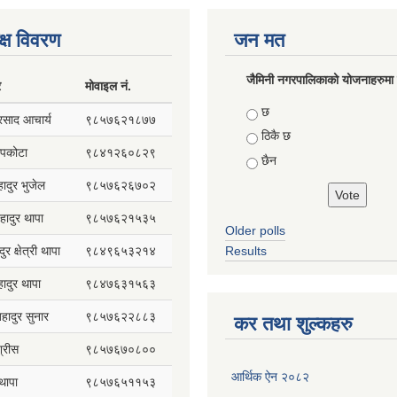
क्ष विवरण
जन मत
जैमिनी नगरपालिकाको योजनाहरुमा प
र
मोवाइल नं.
Choices
छ
प्रसाद आचार्य
९८५७६२१८७७
ठिकै छ
सापकोटा
९८४१२६०८२९
छैन
हादुर भुजेल
९८५७६२६७०२
हादुर थापा
९८५७६२१५३५
Older polls
ुर क्षेत्री थापा
९८४९६५३२१४
Results
हादुर थापा
९८४७६३१५६३
 बहादुर सुनार
९८५७६२२८८३
कर तथा शुल्कहरु
्रीस
९८५७६७०८००
आर्थिक ऐन २०८२
थापा
९८५७६५११५३