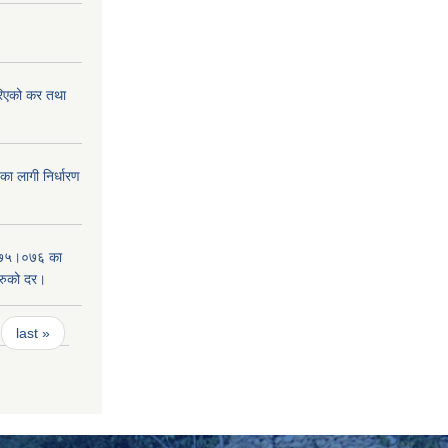
िएको कर तथा
 लागी निर्धारण
०७५।०७६ का
हरुको दर।
last »