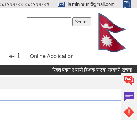
०६८४२११००,०६८४२११०१
jaiminimun@gmail.com
Search form
Search
सम्पर्क
Online Application
रिक्त पदमा स्थायी शिक्षक सरुवा सम्बन्धी सूचना।