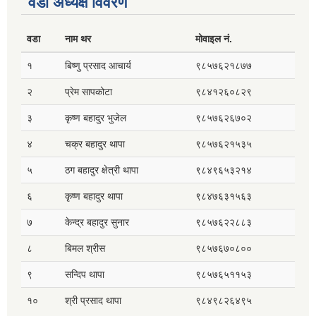
वडा अध्यक्ष विवरण
वडा
नाम थर
मोवाइल नं.
१
बिष्णु प्रसाद आचार्य
९८५७६२१८७७
२
प्रेम सापकोटा
९८४१२६०८२९
३
कृष्ण बहादुर भुजेल
९८५७६२६७०२
४
चक्र बहादुर थापा
९८५७६२१५३५
५
ठग बहादुर क्षेत्री थापा
९८४९६५३२१४
६
कृष्ण बहादुर थापा
९८४७६३१५६३
७
केन्द्र बहादुर सुनार
९८५७६२२८८३
८
बिमल श्रीस
९८५७६७०८००
९
सन्दिप थापा
९८५७६५११५३
१०
श्री प्रसाद थापा
९८४९८२६४९५