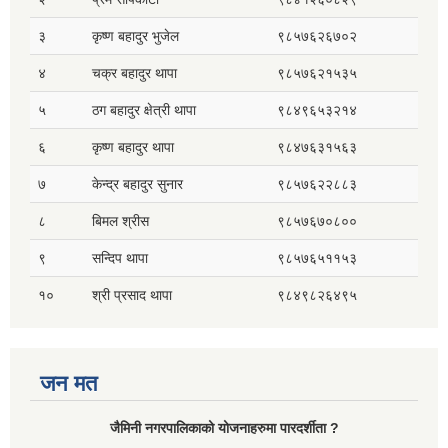
३
कृष्ण बहादुर भुजेल
९८५७६२६७०२
४
चक्र बहादुर थापा
९८५७६२१५३५
५
ठग बहादुर क्षेत्री थापा
९८४९६५३२१४
६
कृष्ण बहादुर थापा
९८४७६३१५६३
७
केन्द्र बहादुर सुनार
९८५७६२२८८३
८
बिमल श्रीस
९८५७६७०८००
९
सन्दिप थापा
९८५७६५११५३
१०
श्री प्रसाद थापा
९८४९८२६४९५
जन मत
जैमिनी नगरपालिकाको योजनाहरुमा पारदर्शीता ?